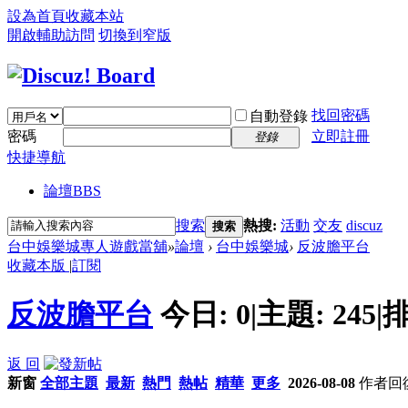
設為首頁
收藏本站
開啟輔助訪問
切換到窄版
找回密碼
自動登錄
密碼
立即註冊
登錄
快捷導航
論壇
BBS
搜索
熱搜:
活動
交友
discuz
搜索
台中娛樂城專人遊戲當舖
»
論壇
›
台中娛樂城
›
反波膽平台
收藏本版
|
訂閱
反波膽平台
今日:
0
|
主題:
245
|
排
返 回
新窗
全部主題
最新
熱門
熱帖
精華
更多
2026-08-08
作者
回