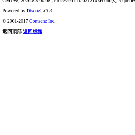
GMT+8, 2026-8-9 00:08
, Processed in 0.021214 second(s), 3 queries
Powered by
Discuz!
X3.3
© 2001-2017
Comsenz Inc.
返回頂部
返回版塊