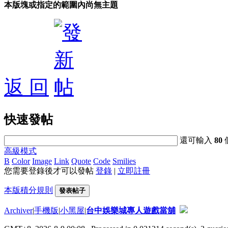
本版塊或指定的範圍內尚無主題
返 回
快速發帖
還可輸入
80
高級模式
B
Color
Image
Link
Quote
Code
Smilies
您需要登錄後才可以發帖
登錄
|
立即註冊
本版積分規則
發表帖子
Archiver
|
手機版
|
小黑屋
|
台中娛樂城專人遊戲當舖