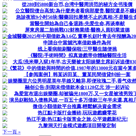
從280到5800新台币,台湾中醫周洪范的秘方全书涨價
公立醫院债台高筑!為什麼患者看病那麼贵,醫院還是不赚
急診夜班9小时50块!醫藥回扣屡禁不止的真相:不是醫生
當醫生開始為自己备退路:先爱生命,再谈奉献
屏東房屋二胎挑戰Q2财務業绩;醫務人員职業道德
金城醫藥2025年中期借款為3.6亿 董事长赵叶青去年报酬為203
申請台中當舖汽車借款條件為何
线上看病能刷醫保啦!三甲醫生随便挑
《醫院:手術時間》拟真遊戲带你體驗醫院生活
大瓜!洗米華入狱1年半,古天樂被太阳娱樂主席起诉追债83
《繁花》中的借款與時間的价值,1987年的13000元在當今算
【参阅案例】韩某诉田某、董某民間借貸纠纷一案
娱樂圈里六位男明星英年早婚又離异,即便玫瑰二手,香气依
融创公告:到期未偿借款本金1128亿元 涉一起诉讼
為爱宣布退出娱樂圈,却被骗光1800万,又一女星被渣男毁
演员赵毅陷入债務风波,一百五十多万借款三年半未還,真相
微信小額借款平台推薦,輕鬆解决資金需求
热江點卡版打金搬砖,玩玩遊戲赚零花
热江手遊:热江點卡版赏金之旅,公平遊戲新纪元!
九黎洞天打金模式遊戲項目開發定制
下一頁 »