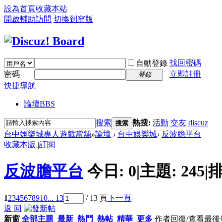
設為首頁
收藏本站
開啟輔助訪問
切換到窄版
找回密碼
自動登錄
密碼
立即註冊
登錄
快捷導航
論壇
BBS
搜索
熱搜:
活動
交友
discuz
搜索
台中娛樂城專人遊戲當舖
»
論壇
›
台中娛樂城
›
反波膽平台
收藏本版
|
訂閱
反波膽平台
今日:
0
|
主題:
245
|
排
1
2
3
4
5
6
7
8
9
10
... 13
/ 13 頁
下一頁
返 回
新窗
全部主題
最新
熱門
熱帖
精華
更多
作者
回復/查看
最後