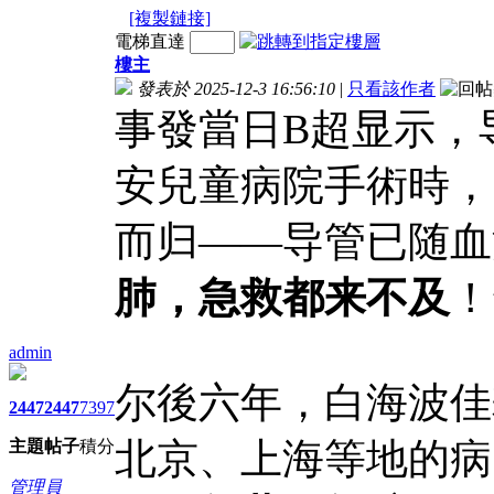
[複製鏈接]
電梯直達
樓主
發表於 2025-12-3 16:56:10
|
只看該作者
事發當日B超显示，
安兒童病院手術時，
而归——导管已随血
肺，急救都来不及
！
admin
尔後六年，白海波佳
2447
2447
7397
北京、上海等地的病
主題
帖子
積分
管理員