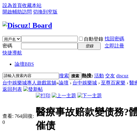
設為首頁
收藏本站
開啟輔助訪問
切換到窄版
找回密碼
自動登錄
密碼
立即註冊
登錄
快捷導航
論壇
BBS
搜索
熱搜:
活動
交友
discuz
搜索
台中娛樂城專人遊戲當舖
»
論壇
›
台中娛樂城
›
至尊百家樂
›
醫
返回列表
醫療事故赔款變债務?體
查看:
764
|
回復:
0
催债