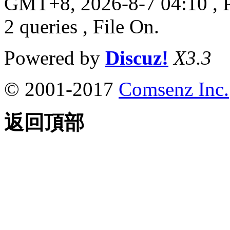
GMT+8, 2026-8-7 04:10
, 
2 queries , File On.
Powered by
Discuz!
X3.3
© 2001-2017
Comsenz Inc.
返回頂部