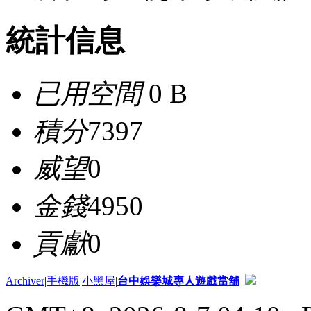
統計信息
已用空間
0 B
積分
7397
威望
0
金錢
4950
貢獻
0
Archiver
|
手機版
|
小黑屋
|
台中娛樂城專人遊戲當舖