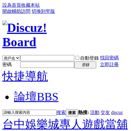
設為首頁
收藏本站
開啟輔助訪問
切換到窄版
找回密碼
自動登錄
密碼
立即註冊
登錄
快捷導航
論壇
BBS
搜索
熱搜:
活動
交友
discuz
搜索
台中娛樂城專人遊戲當舖