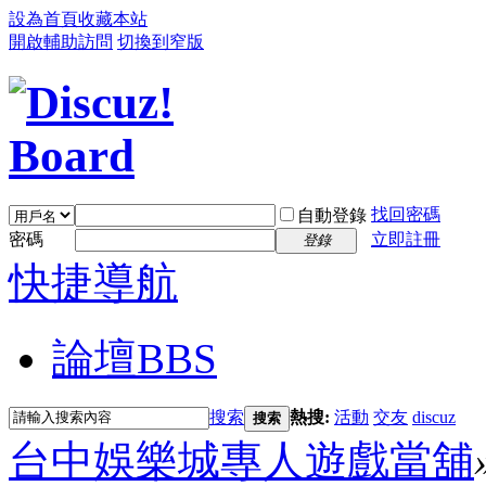
設為首頁
收藏本站
開啟輔助訪問
切換到窄版
找回密碼
自動登錄
密碼
立即註冊
登錄
快捷導航
論壇
BBS
搜索
熱搜:
活動
交友
discuz
搜索
台中娛樂城專人遊戲當舖