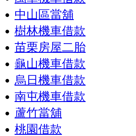
中山區當舖
樹林機車借款
苗栗房屋二胎
龜山機車借款
烏日機車借款
南屯機車借款
蘆竹當舖
桃園借款