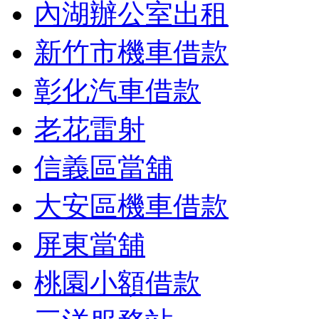
內湖辦公室出租
新竹市機車借款
彰化汽車借款
老花雷射
信義區當舖
大安區機車借款
屏東當舖
桃園小額借款