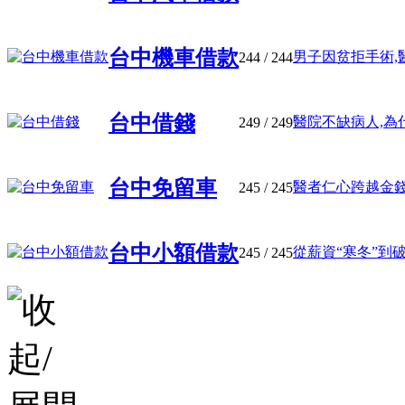
台中機車借款
男子因贫拒手術,醫
244
/ 244
台中借錢
醫院不缺病人,為什
249
/ 249
台中免留車
醫者仁心跨越金錢壁
245
/ 245
台中小額借款
從薪資“寒冬”到破局
245
/ 245