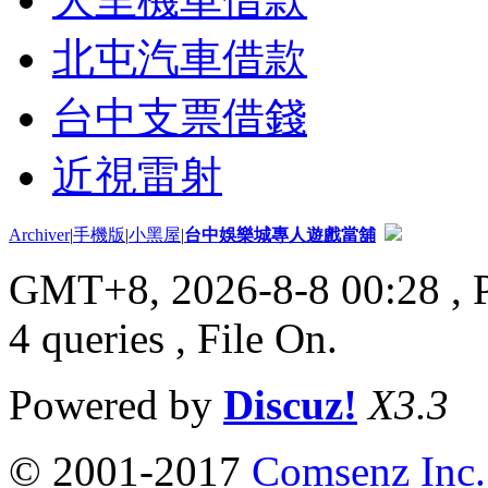
北屯汽車借款
台中支票借錢
近視雷射
Archiver
|
手機版
|
小黑屋
|
台中娛樂城專人遊戲當舖
GMT+8, 2026-8-8 00:28
, 
4 queries , File On.
Powered by
Discuz!
X3.3
© 2001-2017
Comsenz Inc.