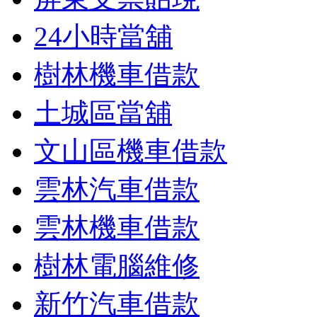
24小時當舖
樹林機車借款
土城區當舖
文山區機車借款
雲林汽車借款
雲林機車借款
樹林電腦維修
新竹汽車借款