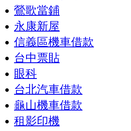
鶯歌當鋪
永康新屋
信義區機車借款
台中票貼
眼科
台北汽車借款
龜山機車借款
租影印機