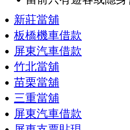
新莊當舖
板橋機車借款
屏東汽車借款
竹北當舖
苗栗當舖
三重當舖
屏東汽車借款
屏東支票貼現