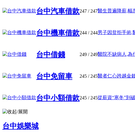
台中汽車借款
醫生普遍降薪,幅度
247
/ 247
台中機車借款
男子因贫拒手術,醫
244
/ 244
台中借錢
醫院不缺病人,為什
249
/ 249
台中免留車
醫者仁心跨越金錢壁
245
/ 245
台中小額借款
從薪資“寒冬”到破局
245
/ 245
台中娛樂城