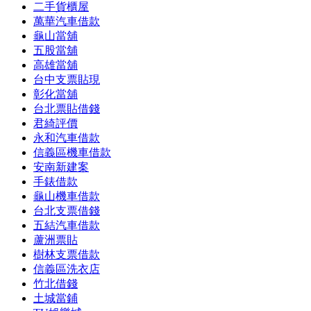
二手貨櫃屋
萬華汽車借款
龜山當舖
五股當舖
高雄當舖
台中支票貼現
彰化當舖
台北票貼借錢
君綺評價
永和汽車借款
信義區機車借款
安南新建案
手錶借款
龜山機車借款
台北支票借錢
五結汽車借款
蘆洲票貼
樹林支票借款
信義區洗衣店
竹北借錢
土城當鋪