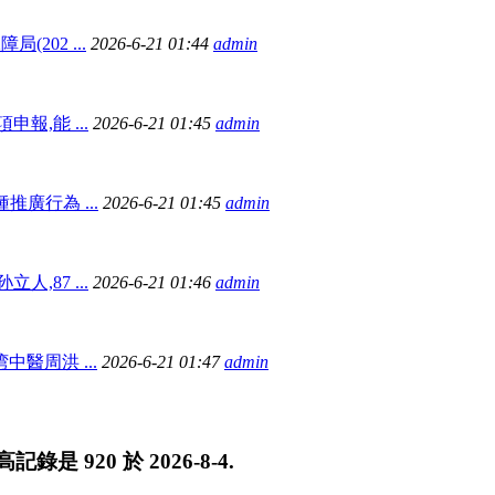
202 ...
2026-6-21 01:44
admin
報,能 ...
2026-6-21 01:45
admin
推廣行為 ...
2026-6-21 01:45
admin
人,87 ...
2026-6-21 01:46
admin
湾中醫周洪 ...
2026-6-21 01:47
admin
最高記錄是
920
於
2026-8-4
.