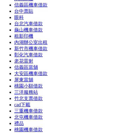
信義區機車借款
台中票貼
眼科
台北汽車借款
龜山機車借款
租影印機
內湖辦公室出租
新竹市機車借款
彰化汽車借款
老花雷射
信義區當舖
大安區機車借款
屏東當舖
桃園小額借款
三洋服務站
竹北支票借款
cad下載
三重機車借款
北屯機車借款
禮品
桃園機車借款