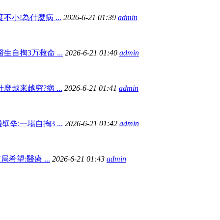
不小!為什麼病 ...
2026-6-21 01:39
admin
生自掏3万救命 ...
2026-6-21 01:40
admin
麼越来越穷?病 ...
2026-6-21 01:41
admin
垒:一場自掏3 ...
2026-6-21 01:42
admin
希望:醫療 ...
2026-6-21 01:43
admin