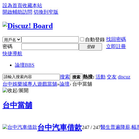
設為首頁
收藏本站
開啟輔助訪問
切換到窄版
找回密碼
自動登錄
密碼
立即註冊
登錄
快捷導航
論壇
BBS
搜索
熱搜:
活動
交友
discuz
搜索
台中娛樂城專人遊戲當舖
»
論壇
›
台中當舖
台中當舖
台中汽車借款
醫生普遍降薪,幅度
247
/ 247