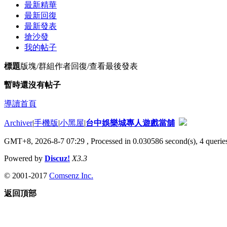
最新精華
最新回復
最新發表
搶沙發
我的帖子
標題
版塊/群組
作者
回復/查看
最後發表
暫時還沒有帖子
導讀首頁
Archiver
|
手機版
|
小黑屋
|
台中娛樂城專人遊戲當舖
GMT+8, 2026-8-7 07:29
, Processed in 0.030586 second(s), 4 queries
Powered by
Discuz!
X3.3
© 2001-2017
Comsenz Inc.
返回頂部