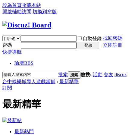
設為首頁
收藏本站
開啟輔助訪問
切換到窄版
找回密碼
自動登錄
密碼
立即註冊
登錄
快捷導航
論壇
BBS
搜索
熱搜:
活動
交友
discuz
搜索
台中娛樂城專人遊戲當舖
›
最新精華
訂閱
最新精華
最新熱門