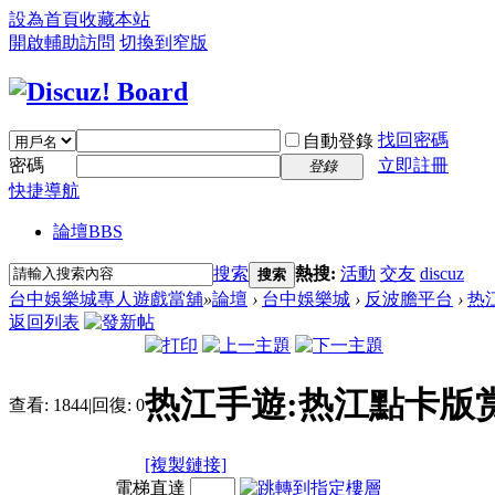
設為首頁
收藏本站
開啟輔助訪問
切換到窄版
找回密碼
自動登錄
密碼
立即註冊
登錄
快捷導航
論壇
BBS
搜索
熱搜:
活動
交友
discuz
搜索
台中娛樂城專人遊戲當舖
»
論壇
›
台中娛樂城
›
反波膽平台
›
热
返回列表
热江手遊:热江點卡版
查看:
1844
|
回復:
0
[複製鏈接]
電梯直達