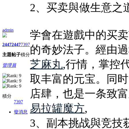
2、买卖與做生意之
admin
学會在遊戲中的买卖
2447
2447
7397
的奇妙法子。經由過
主題
帖子
積分
芝麻丸
,行情，掌控
管理員
取丰富的元宝。同时
店肆，也是一条致富
積分
7397
易拉罐魔方
,
發消息
3、副本挑战與竞技