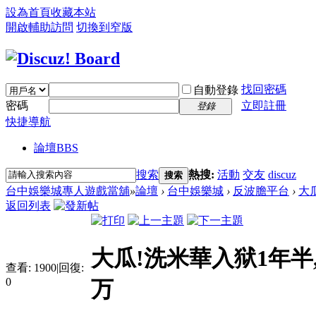
設為首頁
收藏本站
開啟輔助訪問
切換到窄版
找回密碼
自動登錄
密碼
立即註冊
登錄
快捷導航
論壇
BBS
搜索
熱搜:
活動
交友
discuz
搜索
台中娛樂城專人遊戲當舖
»
論壇
›
台中娛樂城
›
反波膽平台
›
大
返回列表
大瓜!洗米華入狱1年半
查看:
1900
|
回復:
0
万