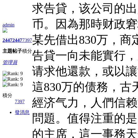
求告貸，该公司的出
币。因為那時财政窘
admin
某先借出830万，
2447
2447
7397
主題
帖子
積分
告貸一向未能實行，
管理員
请求他還款，或以讓
這830万的债務，
積分
經济气力，人們信赖
7397
發消息
問題。值得注重的是
的主席，這一事務天