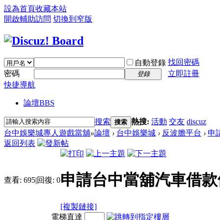
設為首頁
收藏本站
開啟輔助訪問
切換到窄版
找回密碼
自動登錄
密碼
立即註冊
登錄
快捷導航
論壇
BBS
搜索
熱搜:
活動
交友
discuz
搜索
台中娛樂城專人遊戲當舖
»
論壇
›
台中娛樂城
›
反波膽平台
›
申
返回列表
申請台中當舖汽車借款
查看:
695
|
回復:
0
[複製鏈接]
電梯直達