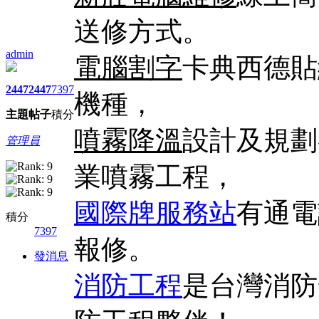
送修方式。
admin
電腦割字
卡典西德貼
2447
2447
7397
機種，
主題
帖子
積分
噴霧降溫
設計及規劃
管理員
業噴霧工程，
國際牌服務站
有通電
積分
7397
報修。
發消息
消防工程
是台灣消防