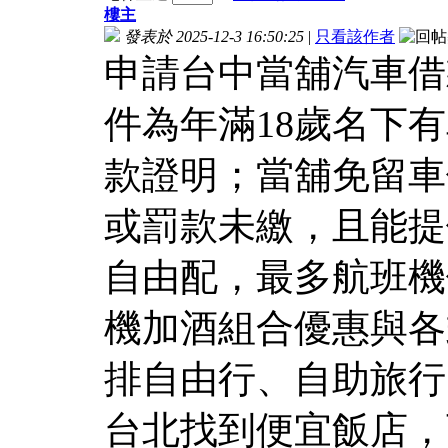
樓主
發表於 2025-12-3 16:50:25
|
只看該作者
申請台中當舖汽車借
件為年滿18歲名下
款證明；當舖免留車
或罰款未繳，且能提
自由配，最多航班機
機加酒組合優惠與各
排自由行、自助旅行
台北找到便宜飯店，