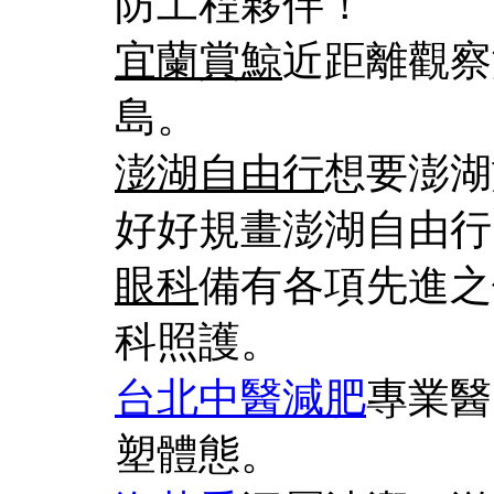
防工程夥伴！
宜蘭賞鯨
近距離觀察
島。
澎湖自由行
想要澎湖
好好規畫澎湖自由行
眼科
備有各項先進之
科照護。
台北中醫減肥
專業醫
塑體態。