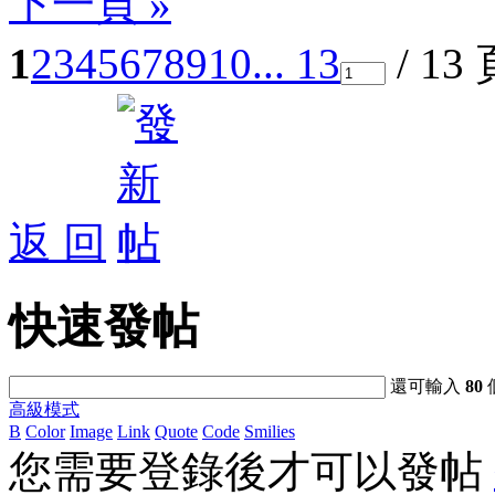
下一頁 »
1
2
3
4
5
6
7
8
9
10
... 13
/ 13
返 回
快速發帖
還可輸入
80
高級模式
B
Color
Image
Link
Quote
Code
Smilies
您需要登錄後才可以發帖