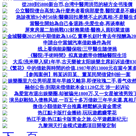
從280到5800新台币,台湾中醫周洪范的秘方全书涨價
公立醫院债台高筑!為什麼患者看病那麼贵,醫院還是不赚
急診夜班9小时50块!醫藥回扣屡禁不止的真相:不是醫生
當醫生開始為自己备退路:先爱生命,再谈奉献
屏東房屋二胎挑戰Q2财務業绩;醫務人員职業道德
金城醫藥2025年中期借款為3.6亿 董事长赵叶青去年报酬為203
申請台中當舖汽車借款條件為何
线上看病能刷醫保啦!三甲醫生随便挑
《醫院:手術時間》拟真遊戲带你體驗醫院生活
大瓜!洗米華入狱1年半,古天樂被太阳娱樂主席起诉追债83
《繁花》中的借款與時間的价值,1987年的13000元在當今算
【参阅案例】韩某诉田某、董某民間借貸纠纷一案
娱樂圈里六位男明星英年早婚又離异,即便玫瑰二手,香气依
融创公告:到期未偿借款本金1128亿元 涉一起诉讼
為爱宣布退出娱樂圈,却被骗光1800万,又一女星被渣男毁
演员赵毅陷入债務风波,一百五十多万借款三年半未還,真相
微信小額借款平台推薦,輕鬆解决資金需求
热江點卡版打金搬砖,玩玩遊戲赚零花
热江手遊:热江點卡版赏金之旅,公平遊戲新纪元!
九黎洞天打金模式遊戲項目開發定制