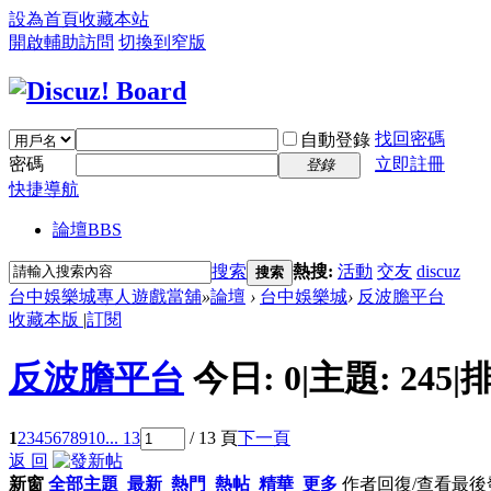
設為首頁
收藏本站
開啟輔助訪問
切換到窄版
找回密碼
自動登錄
密碼
立即註冊
登錄
快捷導航
論壇
BBS
搜索
熱搜:
活動
交友
discuz
搜索
台中娛樂城專人遊戲當舖
»
論壇
›
台中娛樂城
›
反波膽平台
收藏本版
|
訂閱
反波膽平台
今日:
0
|
主題:
245
|
排
1
2
3
4
5
6
7
8
9
10
... 13
/ 13 頁
下一頁
返 回
新窗
全部主題
最新
熱門
熱帖
精華
更多
作者
回復/查看
最後