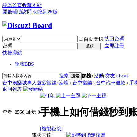
設為首頁
收藏本站
開啟輔助訪問
切換到窄版
找回密碼
自動登錄
密碼
立即註冊
登錄
快捷導航
論壇
BBS
搜索
熱搜:
活動
交友
discuz
搜索
台中娛樂城專人遊戲當舖
»
論壇
›
台中當舖
›
台中汽車借款
›
手
返回列表
手機上如何借錢秒到账
查看:
2566
|
回復:
0
[複製鏈接]
電梯直達