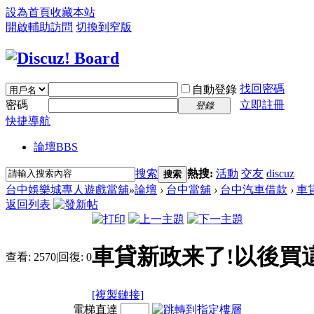
設為首頁
收藏本站
開啟輔助訪問
切換到窄版
找回密碼
自動登錄
密碼
立即註冊
登錄
快捷導航
論壇
BBS
搜索
熱搜:
活動
交友
discuz
搜索
台中娛樂城專人遊戲當舖
»
論壇
›
台中當舖
›
台中汽車借款
›
車
返回列表
車貸新政来了!以後買
查看:
2570
|
回復:
0
[複製鏈接]
電梯直達