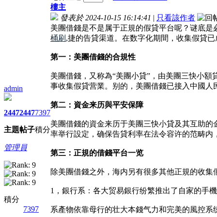
樓主
發表於 2024-10-15 16:14:41
|
只看該作者
美團借錢是不是属于正規的假貸平台呢？谜底是
桶刷
,捷的告貸渠道。在数字化期間，收集假貸
第一：美團借錢的合規性
美團借錢，又称為“美團小貸”，由美團三快小
事收集假貸营業。别的，美團借錢已接入中國人
admin
第二：資金来历與平安保障
2447
2447
7397
美團借錢的資金来历于美團三快小貸及其互助的
主題
帖子
積分
率举行設定，确保告貸利率在法令容许的范畴内
管理員
第三：正規的借錢平台一览
除美團借錢之外，海内另有很多其他正規的收集
1，銀行系：各大贸易銀行纷繁推出了自家的手機
積分
7397
系產物依靠母行的壮大本錢气力和完美的風控系