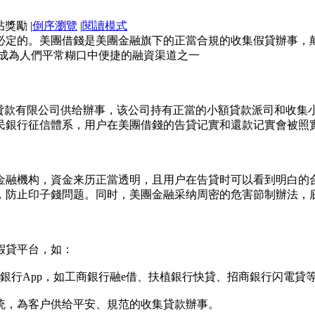
|
倒序瀏覽
|
閱讀模式
必定的。美團借錢是美團金融旗下的正當合規的收集假貸辦事，
已成為人們平常糊口中便捷的融資渠道之一
額貸款有限公司供给辦事，该公司持有正當的小額貸款派司和收集
民銀行征信體系，用户在美團借錢的告貸记實和還款记實會被照
金融機构，資金来历正當透明，且用户在告貸时可以看到明白的
，防止印子錢問题。同时，美團金融采纳周密的危害節制辦法，
假貸平台，如：
銀行App，如工商銀行融e借、扶植銀行快貸、招商銀行闪電貸
统，為客户供给平安、規范的收集貸款辦事。