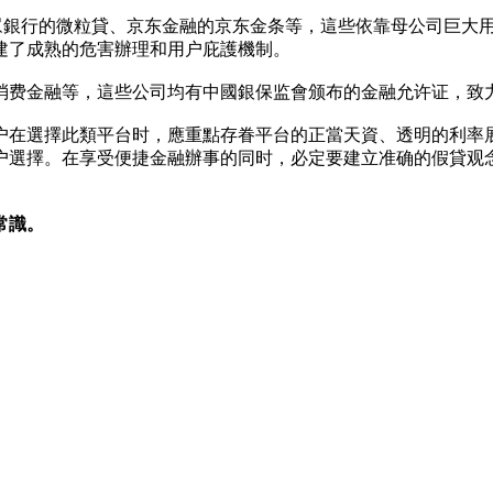
讯微眾銀行的微粒貸、京东金融的京东金条等，這些依靠母公司巨
建了成熟的危害辦理和用户庇護機制。
消费金融等，這些公司均有中國銀保监會颁布的金融允许证，致
户在選擇此類平台时，應重點存眷平台的正當天資、透明的利率
户選擇。在享受便捷金融辦事的同时，必定要建立准确的假貸观
常識。