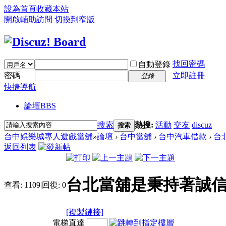
設為首頁
收藏本站
開啟輔助訪問
切換到窄版
找回密碼
自動登錄
密碼
立即註冊
登錄
快捷導航
論壇
BBS
搜索
熱搜:
活動
交友
discuz
搜索
台中娛樂城專人遊戲當舖
»
論壇
›
台中當舖
›
台中汽車借款
›
台
返回列表
台北當舖是秉持著誠
查看:
1109
|
回復:
0
[複製鏈接]
電梯直達