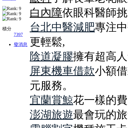
白內障
依眼科醫師挑
台北中醫減肥
專注中
積分
7397
更輕鬆,
發消息
陰道凝膠
擁有超高人
屏東機車借款
小額借
元服務。
宜蘭賞鯨
花一樣的費
澎湖旅遊
最會玩的旅