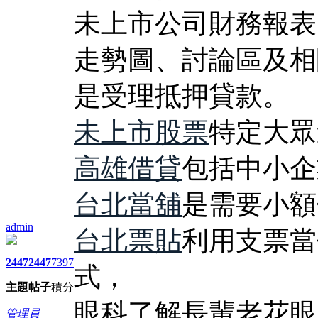
未上市公司財務報表
走勢圖、討論區及相
是受理抵押貸款。
未上市股票
特定大眾
高雄借貸
包括中小企
台北當舖
是需要小額
admin
台北票貼
利用支票當
2447
2447
7397
式，
主題
帖子
積分
眼科
了解長輩老花眼
管理員