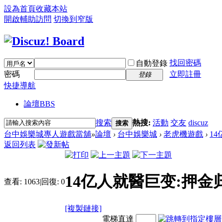
設為首頁
收藏本站
開啟輔助訪問
切換到窄版
找回密碼
自動登錄
密碼
立即註冊
登錄
快捷導航
論壇
BBS
搜索
熱搜:
活動
交友
discuz
搜索
台中娛樂城專人遊戲當舖
»
論壇
›
台中娛樂城
›
老虎機遊戲
›
1
返回列表
14亿人就醫巨变:押金
查看:
1063
|
回復:
0
[複製鏈接]
電梯直達