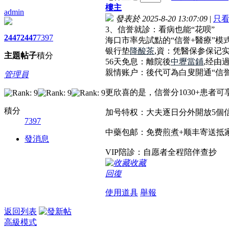
樓主
admin
發表於 2025-8-20 13:07:09
|
只
3、信誉就診：看病也能“花呗”
2447
2447
7397
海口市率先試點的“信誉+醫療”模
银行垫
降酸茶
,資：凭醫保参保记实
主題
帖子
積分
56天免息：離院後
中壢當鋪
,经由
親情账户：後代可為白叟開通“信
管理員
更欣喜的是，信誉分1030+患者可
積分
加号特权：大夫逐日分外開放5個
7397
中藥包邮：免费煎煮+顺丰寄送抵
發消息
VIP陪診：自愿者全程陪伴查抄
收藏
回復
使用道具
舉報
返回列表
高級模式