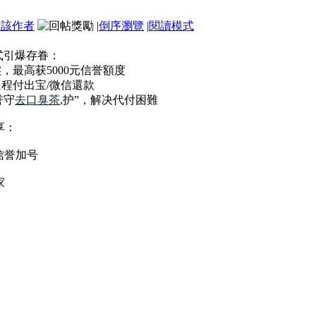
看該作者
|
倒序瀏覽
|
閱讀模式
式引爆存眷：
，最高获5000元信誉額度
過程付出宝/微信還款
誉守
去口臭茶
,护”，解决代付困難
享：
信誉加号
家