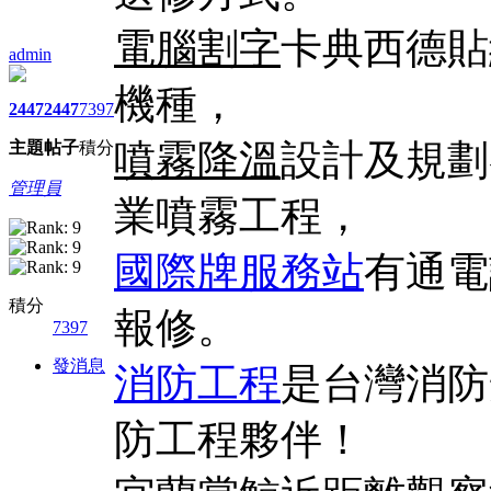
電腦割字
卡典西德貼
admin
機種，
2447
2447
7397
噴霧降溫
設計及規劃
主題
帖子
積分
管理員
業噴霧工程，
國際牌服務站
有通電
積分
報修。
7397
發消息
消防工程
是台灣消防
防工程夥伴！