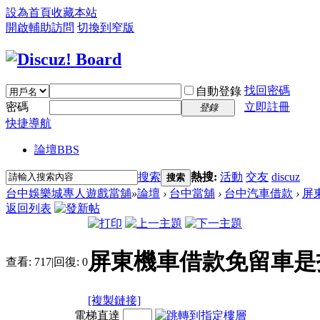
設為首頁
收藏本站
開啟輔助訪問
切換到窄版
找回密碼
自動登錄
密碼
立即註冊
登錄
快捷導航
論壇
BBS
搜索
熱搜:
活動
交友
discuz
搜索
台中娛樂城專人遊戲當舖
»
論壇
›
台中當舖
›
台中汽車借款
›
屏
返回列表
屏東機車借款免留車是
查看:
717
|
回復:
0
[複製鏈接]
電梯直達