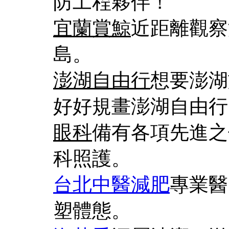
防工程夥伴！
宜蘭賞鯨
近距離觀察
島。
澎湖自由行
想要澎湖
好好規畫澎湖自由行
眼科
備有各項先進之
科照護。
台北中醫減肥
專業醫
塑體態。