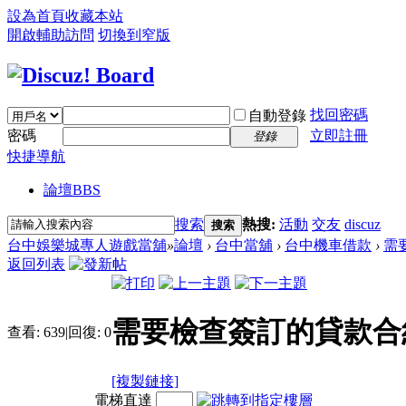
設為首頁
收藏本站
開啟輔助訪問
切換到窄版
找回密碼
自動登錄
密碼
立即註冊
登錄
快捷導航
論壇
BBS
搜索
熱搜:
活動
交友
discuz
搜索
台中娛樂城專人遊戲當舖
»
論壇
›
台中當舖
›
台中機車借款
›
需
返回列表
需要檢查簽訂的貸款合
查看:
639
|
回復:
0
[複製鏈接]
電梯直達