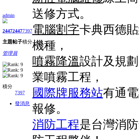
送修方式。
admin
電腦割字
卡典西德貼
2447
2447
7397
機種，
主題
帖子
積分
管理員
噴霧降溫
設計及規劃
業噴霧工程，
積分
國際牌服務站
有通電
7397
發消息
報修。
消防工程
是台灣消防