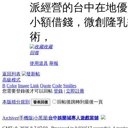
派經營的台中在地優
小額借錢，微創隆乳
術，
收藏
回復
使用道具
舉報
返回列表
高級模式
B
Color
Image
Link
Quote
Code
Smilies
您需要登錄後才可以回帖
登錄
|
立即註冊
本版積分規則
回帖後跳轉到最後一頁
發表回復
Archiver
|
手機版
|
小黑屋
|
台中娛樂城專人遊戲當舖