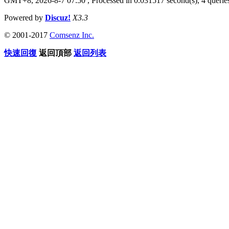
GMT+8, 2026-8-7 07:50
, Processed in 0.031517 second(s), 4 queries
Powered by
Discuz!
X3.3
© 2001-2017
Comsenz Inc.
快速回復
返回頂部
返回列表