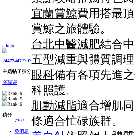
宜蘭賞鯨
費用搭最頂
賞鯨之旅體驗。
台北中醫減肥
結合中
admin
五型減重與體質調理
2447
2447
7397
眼科
備有各項先進之
主題
帖子
積分
管理員
科照護。
肌動減脂
適合增肌同
積分
條適合忙碌族群。
7397
發消息