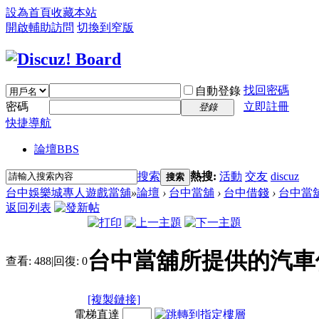
設為首頁
收藏本站
開啟輔助訪問
切換到窄版
找回密碼
自動登錄
密碼
立即註冊
登錄
快捷導航
論壇
BBS
搜索
熱搜:
活動
交友
discuz
搜索
台中娛樂城專人遊戲當舖
»
論壇
›
台中當舖
›
台中借錢
›
台中當舖
返回列表
台中當舖所提供的汽車
查看:
488
|
回復:
0
[複製鏈接]
電梯直達