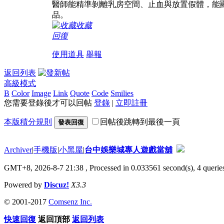
醫師能精準剝離乳房空間、止血與放置假體，能
品。
收藏
回復
使用道具
舉報
返回列表
高級模式
B
Color
Image
Link
Quote
Code
Smilies
您需要登錄後才可以回帖
登錄
|
立即註冊
本版積分規則
回帖後跳轉到最後一頁
發表回復
Archiver
|
手機版
|
小黑屋
|
台中娛樂城專人遊戲當舖
GMT+8, 2026-8-7 21:38
, Processed in 0.033561 second(s), 4 queries
Powered by
Discuz!
X3.3
© 2001-2017
Comsenz Inc.
快速回復
返回頂部
返回列表