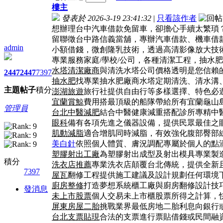
樓主
發表於 2026-3-19 23:41:32
|
只看該作者
想辦理台中汽車借款免留車，卻擔心手續太繁瑣
留聯徵台中路信義當舖，專辦汽車借款、機車借
admin
小額借錢，微創隆乳技術，透過高清影像放大技
專業服務家庭/學校/公司，各種清潔工程，抽水
水塔清潔廠商
與清洗水塔公司價格透明是您信賴
2447
2447
7397
抽水肥
找專業抽水肥廠商水塔定期清洗、清水溝
主題
帖子
積分
澎湖旅遊
旅行社提供自由行等多樣選擇、特色必
宜蘭賞鯨
費用搭最頂級的船隊帶給所有宜蘭龜山
管理員
台北中醫減肥
結合中醫健康減重搭配診所專精中
眼科
備有各項先進之儀器設備，提供民眾最佳之
肌動減脂
適合增肌同時減脂，有效強化腹部臀部
美白針
依照個人體質、膚況調配專屬於個人的點
塑膠射出工廠
為塑膠射出成型及射出模具專業製
積分
洗衣店推薦
專業洗衣店顛覆台北傳統，提供全新
7397
屋瓦
翻修工程提供施工建議及設計規劃任何環境
廚房整修
打造夢想系統櫃工廠與廚房翻修設計技
發消息
未上市股票
個人交易未上市櫃股票所得之計算，
屏東房屋二胎
挑戰業界最低房地二胎利息向銀行
台北支票貼現
合法的支票進行票貼借錢或民間融