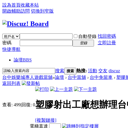
設為首頁
收藏本站
開啟輔助訪問
切換到窄版
找回密碼
自動登錄
密碼
立即註冊
登錄
快捷導航
論壇
BBS
搜索
熱搜:
活動
交友
discuz
搜索
台中娛樂城專人遊戲當舖
»
論壇
›
台中當舖
›
台中免留車
›
塑膠
返回列表
塑膠射出工廠想辦理台
查看:
499
|
回復:
0
[複製鏈接]
電梯直達