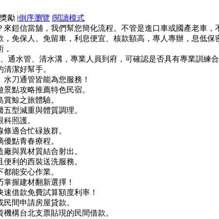
|
倒序瀏覽
|
閱讀模式
？來鎧信當舖，我們幫您簡化流程。不管是進口車或國產老車，
款，免保人、免留車，利息便宜、核款額高，專人專辦，息低保
術，
肥、通水管、清水溝，專業人員到府，可確認是否具有專業訓練
的清潔好幫手。
、水刀通管皆能為您服務！
遊景點攻略推薦特色民宿。
島賞鯨之旅體驗。
醫五型減重與體質調理。
眼科照護。
線條適合忙碌族群。
滴優點青春療程。
造廠與異材質結合射出。
且便利的西裝送洗服務。
下都能安心作業。
巧掌握建材翻新選擇！
快速借款免費試算額度利率！
或民間申請房屋貸款。
資機構台北支票貼現的民間借款。